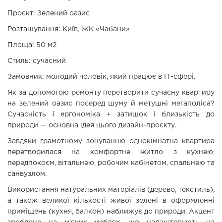
Проєкт: Зелений оазис
Розташування: Київ, ЖК «Чабани»
Площа: 50 м2
Стиль: сучасний
Замовник: молодий чоловік, який працює в ІТ-сфері.
Як за допомогою ремонту перетворити сучасну квартиру
на зелений оазис посеред шуму й метушні мегаполіса?
Сучасність і ергономіка + затишок і близькість до
природи — основна ідея цього дизайн-проєкту.
Завдяки грамотному зонуванню однокімнатна квартира
перетворилася на комфортне житло з кухнею,
передпокоєм, вітальнею, робочим кабінетом, спальнею та
санвузлом.
Використання натуральних матеріалів (дерево, текстиль),
а також великої кількості живої зелені в оформленні
приміщень (кухня, балкон) наближує до природи. Акцент