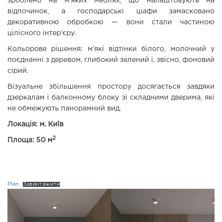
зроблено на м’яких меблях, що налаштовують на
відпочинок, а господарські шафи замасковано
декоративною обробкою — вони стали частиною
цілісного інтер’єру.
Кольорове рішення: м’які відтінки білого, молочний у
поєднанні з деревом, глибокий зелений і, звісно, фоновий
сірий.
Візуальне збільшення простору досягається завдяки
дзеркалам і балконному блоку зі складними дверима, які
не обмежують панорамний вид.
Локація: м. Київ
2
Площа: 50 м
Plan
Завантажити