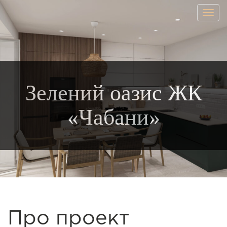
Togg
navig
Зелений оазис ЖК
«Чабани»
Про проект