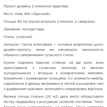
Проєкт дизайну 2-кімнатної квартири.
Місто: Київ, ЖК «Зарічний»
Площа: 80 м2 (кухня-вітальня, 2 кімнати, 2 санвузли).
Замовник: молода пара.
Стиль: сучасний.
Затишок і тепла атмосфера — основна енергетика цього
дизайн-проєкту, якою ми наповнили лаконічність
обраного замовниками сучасного стилю.
Кухню поділено барною стійкою на дві зони: зона
приготування з сучасною технікою та винним
холодильником і вітальня з комфортними меблями,
біокаміном і книжковими полицями. Усі елементи меблів,
оздоблення й декору витримано в теплій кольоровій гамі
з додаванням красивих зеленувато-смарагдових відтінків.
Велика площа спальні (20 м2) дала змогу облаштувати
містку гардеробну з розсувною скляною системою. Теплі