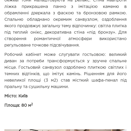
бежеві тони налаштовують на релакс. Стіна навпроти
ліжка прикрашена панно з імітацією каменю в
обрамленні дзеркала з фаскою та бронзовою рамкою.
Спальню обладнано окремим санвузлом, оздоблення
якого продовжує загальну тему відпочинку: світла плитка
під теплий онікс, декоративна стіна «під бронзу». Для
створення романтичної атмосфери використано
регульоване точкове підсвічування.
Робочий кабінет може слугувати гостьовою: великий
диван за потреби трансформується у зручне спальне
місце. Гостьовий санвузол оздоблено плиткою світлих і
темних відтінків, що імітує камінь. Рішенням для його
невеликої площі (3 м2) став місткий шафа-пенал під
пральну та сушильну машини.
Місто: Київ
2
Площа: 80 м